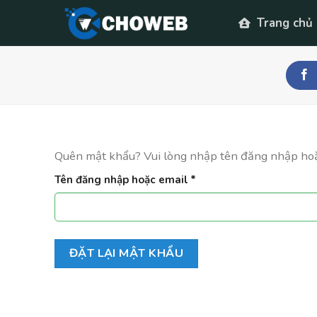
Skip
Trang chủ
to
content
Quên mật khẩu? Vui lòng nhập tên đăng nhập hoặc 
Bắt
Tên đăng nhập hoặc email
*
buộc
ĐẶT LẠI MẬT KHẨU