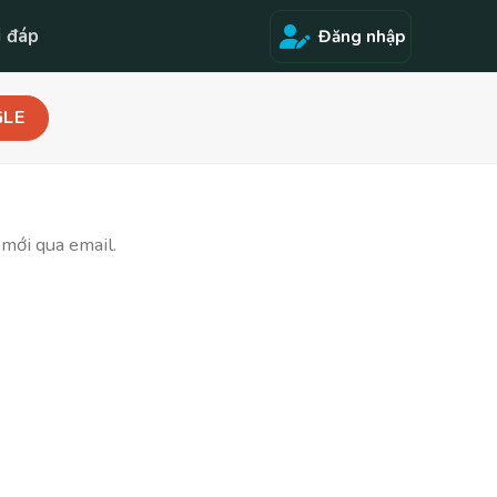
i đáp
Đăng nhập
LE
mới qua email.