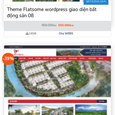
BẤT ĐỘNG SẢN
Theme Flatsome wordpress giao diện bất
động sản 08
Giá
Giá
900.000
xu
550.000
xu
gốc
hiện
là:
tại
1836
Chợ WEBS
900.000xu.
là:
550.000xu.
-39%