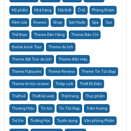
Mỹ phẩm
Nhà hàng
Nội thất
Ô tô
Phòng Khám
Rèm cửa
Rivews
Shop
Sơn Nước
Spa
Taxi
Thể thao
Theme Bán Hàng
Theme Báo Chí
theme book Tour
Theme du lịch
Theme đặt Tour du lịch
Theme điện máy
Theme Flatsome
Theme Review
Theme Tin Tức Đẹp
Theme tin tức review
Thiệp cưới
Thiết Bị Điện
Thiết kế
Thiết kế web
Thời trang
Thực phẩm
Thương Hiệu
Tin tức
Tin Tức Đẹp
Trầm hương
Trẻ Em
Trường Học
Tuyển dụng
Văn phòng Phẩm