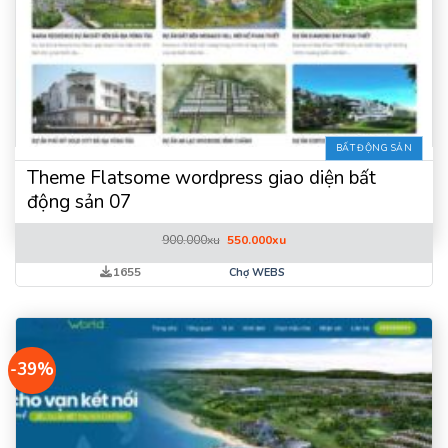
BẤT ĐỘNG SẢN
Theme Flatsome wordpress giao diện bất
động sản 07
Giá
Giá
900.000
xu
550.000
xu
gốc
hiện
là:
tại
1655
Chợ WEBS
900.000xu.
là:
550.000xu.
-39%