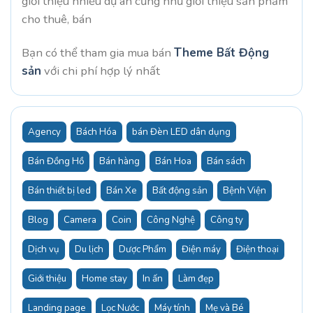
giới thiệu nhiều dự án cũng như giới thiệu sản phẩm
cho thuê, bán
Bạn có thể tham gia mua bán
Theme Bất Động
sản
với chi phí hợp lý nhất
Agency
Bách Hóa
bán Đèn LED dân dụng
Bán Đồng Hồ
Bán hàng
Bán Hoa
Bán sách
Bán thiết bị led
Bán Xe
Bất động sản
Bệnh Viện
Blog
Camera
Coin
Công Nghệ
Công ty
Dịch vụ
Du lịch
Dược Phẩm
Điện máy
Điện thoại
Giới thiệu
Home stay
In ấn
Làm đẹp
Landing page
Lọc Nước
Máy tính
Mẹ và Bé