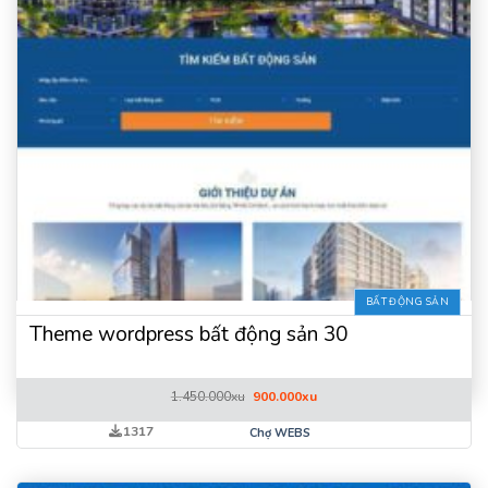
BẤT ĐỘNG SẢN
Theme wordpress bất động sản 30
Giá
Giá
1.450.000
xu
900.000
xu
gốc
hiện
là:
tại
1317
Chợ WEBS
1.450.000xu.
là:
900.000xu.