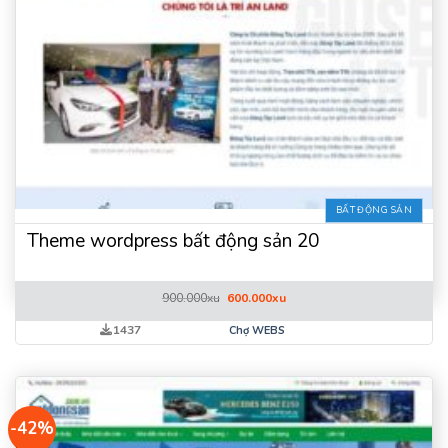
BẤT ĐỘNG SẢN
Theme wordpress bất động sản 20
Giá
Giá
900.000
xu
600.000
xu
gốc
hiện
là:
tại
1437
Chợ WEBS
900.000xu.
là:
600.000xu.
-42%