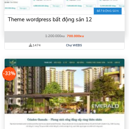
BẤT ĐỘNG SẢN
Theme wordpress bất động sản 12
Giá
Giá
1.200.000
xu
700.000
xu
gốc
hiện
là:
tại
1474
Chợ WEBS
1.200.000xu.
là:
700.000xu.
-33%