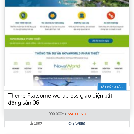
BẤT ĐỘNG SẢN
Theme Flatsome wordpress giao diện bất
động sản 06
Giá
Giá
900.000
xu
550.000
xu
gốc
hiện
là:
tại
1357
Chợ WEBS
900.000xu.
là:
550.000xu.