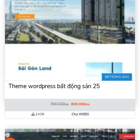
BẤT ĐỘNG SẢN
Theme wordpress bất động sản 25
Giá
Giá
900.000
xu
600.000
xu
gốc
hiện
là:
tại
1436
Chợ WEBS
900.000xu.
là:
600.000xu.