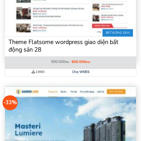
BẤT ĐỘNG SẢN
Theme Flatsome wordpress giao diện bất
động sản 28
Giá
Giá
900.000
xu
600.000
xu
gốc
hiện
là:
tại
1660
Chợ WEBS
900.000xu.
là:
600.000xu.
-33%