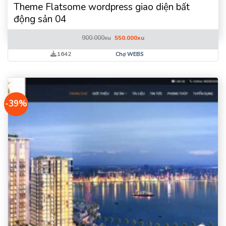
Theme Flatsome wordpress giao diện bất
động sản 04
Giá
Giá
900.000
xu
550.000
xu
gốc
hiện
là:
tại
1642
Chợ WEBS
900.000xu.
là:
550.000xu.
-39%