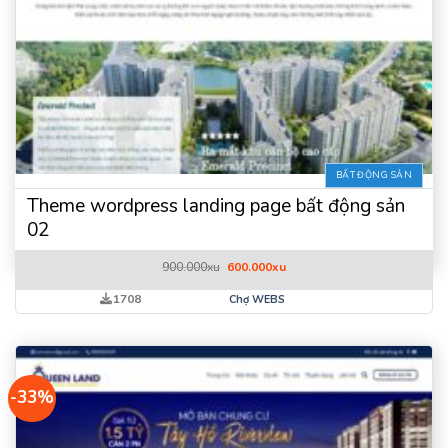
BẤT ĐỘNG SẢN
Theme wordpress landing page bất động sản
02
Giá
Giá
900.000
xu
600.000
xu
gốc
hiện
là:
tại
1708
Chợ WEBS
900.000xu.
là:
600.000xu.
-33%