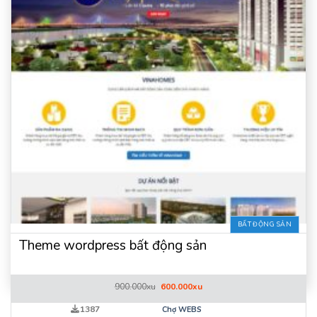
BẤT ĐỘNG SẢN
Theme wordpress bất động sản
Giá
Giá
900.000
xu
600.000
xu
gốc
hiện
là:
tại
1387
Chợ WEBS
900.000xu.
là: