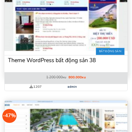
BẤT ĐỘNG SẢN
Theme WordPress bất động sản 38
Giá
Giá
1.200.000
xu
800.000
xu
gốc
hiện
là:
tại
1207
admin
1.200.000xu.
là:
800.000xu.
-47%