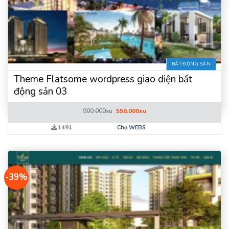
BẤT ĐỘNG SẢN
Theme Flatsome wordpress giao diện bất
động sản 03
Giá
Giá
900.000
xu
550.000
xu
gốc
hiện
là:
tại
1491
Chợ WEBS
900.000xu.
là:
550.000xu.
-39%