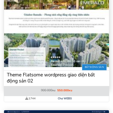
BẤT ĐỘNG SẢN
Theme Flatsome wordpress giao diện bất
động sản 02
Giá
Giá
900.000
xu
550.000
xu
gốc
hiện
là:
tại
1744
Chợ WEBS
900.000xu.
là:
550.000xu.