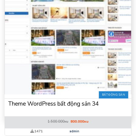
BẤT ĐỘNG SẢN
Theme WordPress bất động sản 34
Giá
Giá
1.500.000
xu
800.000
xu
gốc
hiện
là:
tại
1471
admin
1.500.000xu.
là: