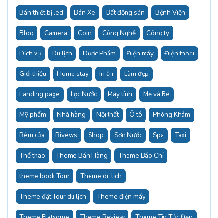
Bán thiết bị led
Bán Xe
Bất động sản
Bệnh Viện
Blog
Camera
Coin
Công Nghệ
Công ty
Dịch vụ
Du lịch
Dược Phẩm
Điện máy
Điện thoại
Giới thiệu
Home stay
In ấn
Làm đẹp
Landing page
Lọc Nước
Máy tính
Mẹ và Bé
Mỹ phẩm
Nhà hàng
Nội thất
Ô tô
Phòng Khám
Rèm cửa
Rivews
Shop
Sơn Nước
Spa
Taxi
Thể thao
Theme Bán Hàng
Theme Báo Chí
theme book Tour
Theme du lịch
Theme đặt Tour du lịch
Theme điện máy
Theme Flatsome
Theme Review
Theme Tin Tức Đẹp