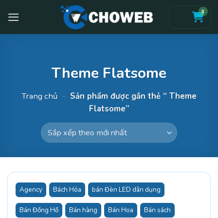
Skip
0
to
content
Theme Flatsome
Trang chủ
-
Sản phẩm được gắn thẻ “ Theme
Flatsome”
Agency
Bách Hóa
bán Đèn LED dân dụng
Bán Đồng Hồ
Bán hàng
Bán Hoa
Bán sách