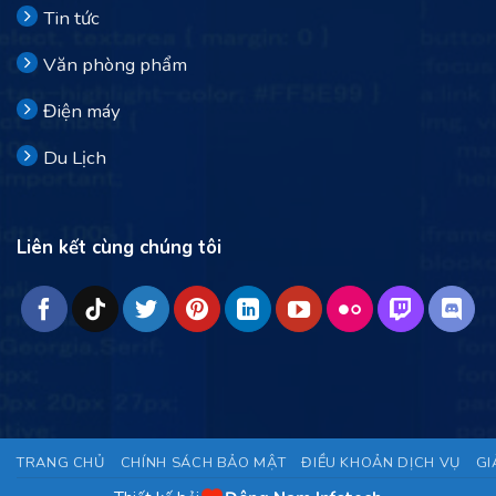
Tin tức
Văn phòng phẩm
Điện máy
Du Lịch
Liên kết cùng chúng tôi
TRANG CHỦ
CHÍNH SÁCH BẢO MẬT
ĐIỀU KHOẢN DỊCH VỤ
GI