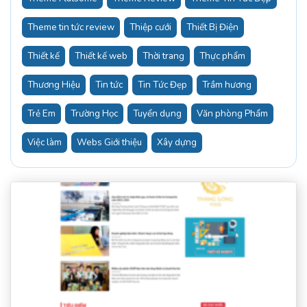
Theme tin tức review
Thiệp cưới
Thiết Bị Điện
Thiết kế
Thiết kế web
Thời trang
Thực phẩm
Thương Hiệu
Tin tức
Tin Tức Đẹp
Trầm hương
Trẻ Em
Trường Học
Tuyển dụng
Văn phòng Phẩm
Việc làm
Webs Giới thiệu
Xây dựng