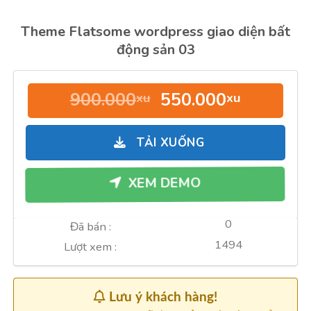
Theme Flatsome wordpress giao diện bất
động sản 03
Giá
Giá
900.000
550.000
xu
xu
gốc
hiện
là:
tại
TẢI XUỐNG
900.000xu.
là:
550.000
XEM DEMO
0
Đã bán :
1494
Lượt xem :
Lưu ý khách hàng!