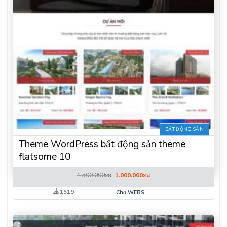
BẤT ĐỘNG SẢN
Theme WordPress bất động sản theme
flatsome 10
Giá
Giá
1.500.000
xu
1.000.000
xu
gốc
hiện
là:
tại
1519
Chợ WEBS
1.500.000xu.
là:
1.000.000xu.