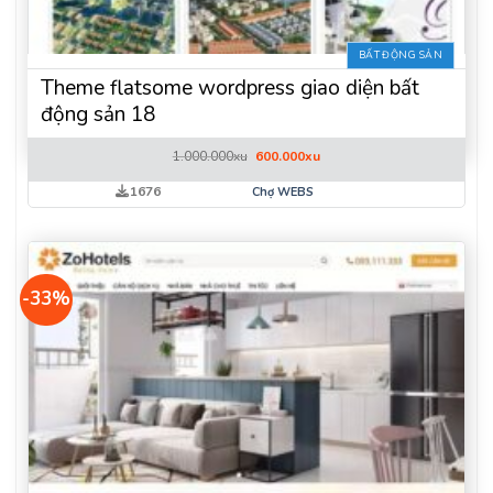
BẤT ĐỘNG SẢN
Theme flatsome wordpress giao diện bất
động sản 18
Giá
Giá
1.000.000
xu
600.000
xu
gốc
hiện
là:
tại
1676
Chợ WEBS
1.000.000xu.
là:
600.000xu.
-33%