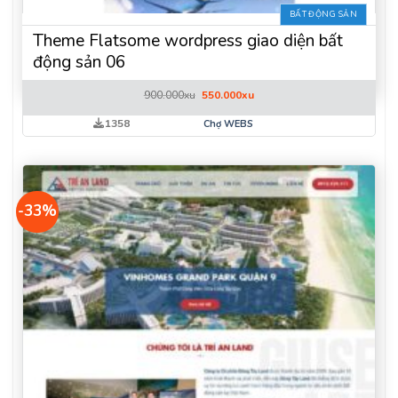
BẤT ĐỘNG SẢN
Theme Flatsome wordpress giao diện bất
động sản 06
Giá
Giá
900.000
xu
550.000
xu
gốc
hiện
là:
tại
1358
Chợ WEBS
900.000xu.
là:
550.000xu.
-33%