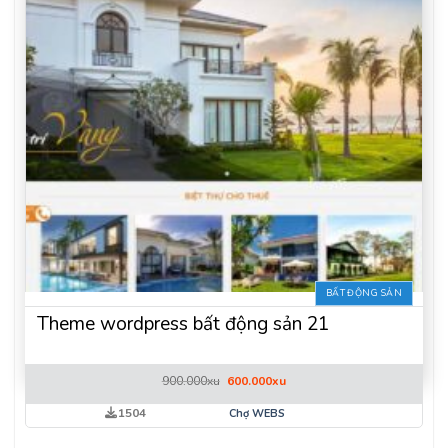
BẤT ĐỘNG SẢN
Theme wordpress bất động sản 21
Giá
Giá
900.000
xu
600.000
xu
gốc
hiện
là:
tại
1504
Chợ WEBS
900.000xu.
là:
600.000xu.