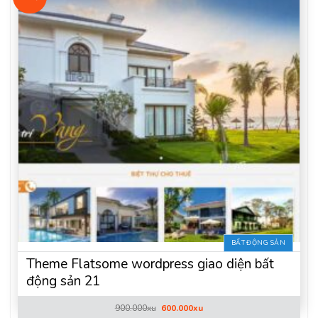
BẤT ĐỘNG SẢN
Theme Flatsome wordpress giao diện bất
động sản 21
Giá
Giá
900.000
xu
600.000
xu
gốc
hiện