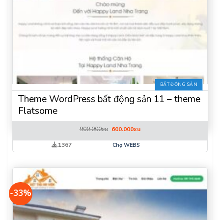
BẤT ĐỘNG SẢN
Theme WordPress bất động sản 11 – theme
Flatsome
Giá
Giá
900.000
xu
600.000
xu
gốc
hiện
là:
tại
1367
Chợ WEBS
900.000xu.
là:
600.000xu.
-33%