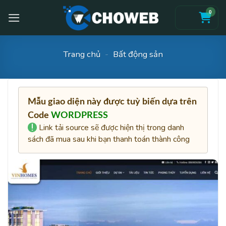
Skip
0
to
content
Trang chủ
-
Bất động sản
Mẫu giao diện này được tuỳ biến dựa trên
Code
WORDPRESS
Link tải source sẽ được hiện thị trong danh
sách đã mua sau khi bạn thanh toán thành công