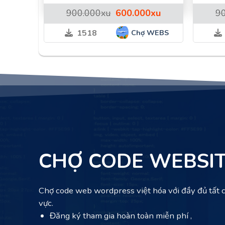
Giá
Giá
900.000
xu
600.000
xu
9
gốc
hiện
là:
tại
Chợ WEBS
1518
900.000xu.
là:
600.000xu.
CHỢ CODE WEBSI
Chợ code web wordpress việt hóa với đầy đủ tất c
vực.
Đăng ký tham gia hoàn toàn miễn phí ,