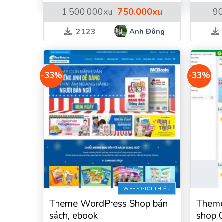
Giá
Giá
1.500.000
xu
750.000
xu
9
gốc
hiện
là:
tại
Anh Đông
2123
1.500.000xu.
là:
750.000xu.
-33%
-33%
WEBS GIỚI THIỆU
Theme WordPress Shop bán
Theme
sách, ebook
shop 