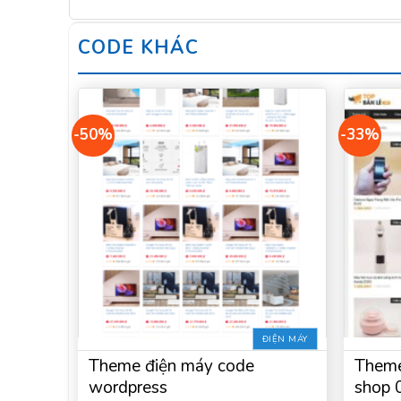
CODE KHÁC
-50%
-33%
ĐIỆN MÁY
Theme điện máy code
Theme
wordpress
shop 