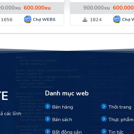
Giá
Giá
Giá
00.000
xu
600.000
xu
900.000
xu
600.000
gốc
hiện
gốc
là:
tại
là:
Chợ WEBS
Chợ 
1656
1824
900.000xu.
là:
900.000xu
600.000xu.
TE
Danh mục web
Bán hàng
Thời trang
ả các lĩnh
Bán sách
Thực phẩm
Bất động sản
Tin tức