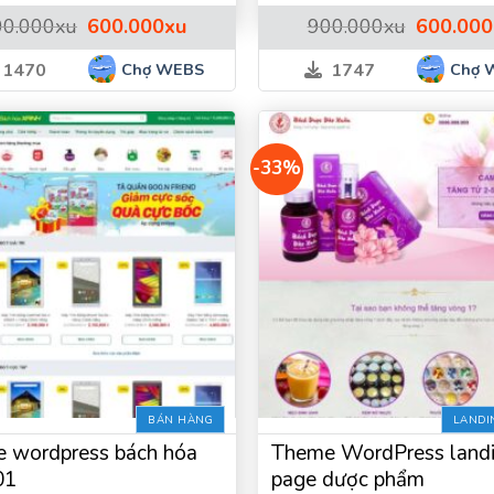
Giá
Giá
Giá
00.000
xu
600.000
xu
900.000
xu
600.000
gốc
hiện
gốc
là:
tại
là:
Chợ WEBS
Chợ 
1470
1747
900.000xu.
là:
900.000xu
600.000xu.
-33%
Theme wordpress bán xe ô tô
BÁN HÀNG
LANDI
 wordpress bách hóa
Theme WordPress land
01
page dược phẩm