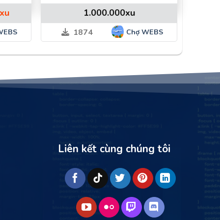
Giá
xu
1.000.000
xu
hiện
tại
WEBS
Chợ WEBS
1874
.
là:
600.000xu.
Liên kết cùng chúng tôi