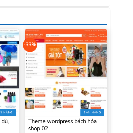
-33%
N HÀNG
BÁN HÀNG
 dù,
Theme wordpress bách hóa
shop 02