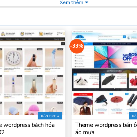
Xem thêm
-33%
BÁN HÀNG
BÁ
 wordpress bách hóa
Theme wordpress bán ô
02
áo mưa