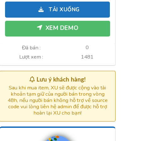
là:
tại
TẢI XUỐNG
900.000xu.
là:
600.000xu.
XEM DEMO
0
Đã bán :
1481
Lượt xem :
Lưu ý khách hàng!
Sau khi mua item, XU sẽ được cộng vào tài
khoản tạm giữ của người bán trong vòng
48h, nếu người bán không hỗ trợ về source
code vui lòng liên hệ admin để được hỗ trợ
hoàn lại XU cho bạn!