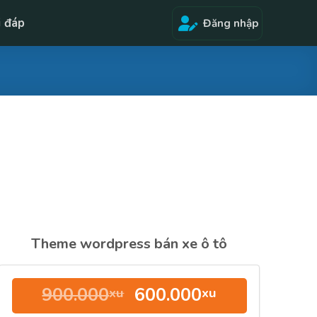
i đáp
Đăng nhập
Theme wordpress bán xe ô tô
Giá
Giá
900.000
600.000
xu
xu
gốc
hiện