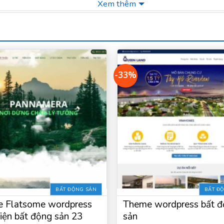
Xem thêm
-33%
BẤT ĐỘNG SẢN
BẤT Đ
 Flatsome wordpress
Theme wordpress bất đ
diện bất động sản 23
sản