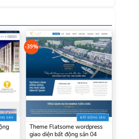
-39%
ỘNG SẢN
BẤT ĐỘNG SẢN
ộng
Theme Flatsome wordpress
giao diện bất động sản 04