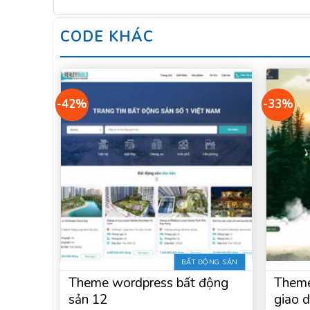
CODE KHÁC
-42%
-33%
BẤT ĐỘNG SẢN
Theme wordpress bất động
Theme
sản 12
giao 