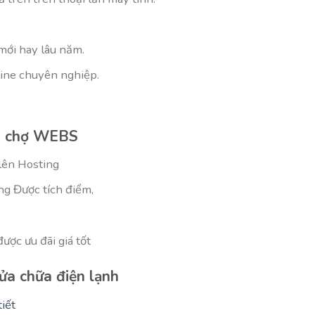
mới hay lâu năm.
ine chuyên nghiệp.
ại chợ WEBS
lên Hosting
ng Được tích điểm,
ược ưu đãi giá tốt
a chữa điện lạnh
iết