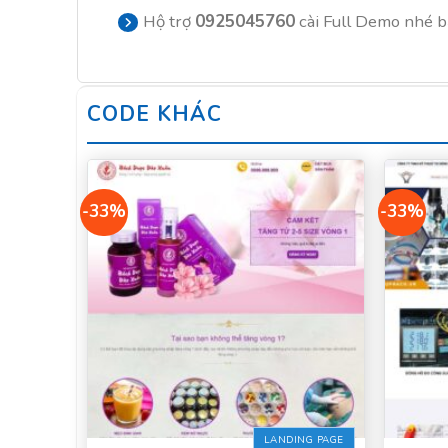
Hộ trợ
0925045760
cài Full Demo nhé 
CODE KHÁC
-33%
-33%
LANDING PAGE