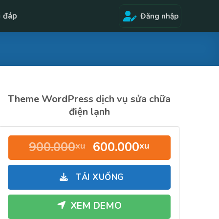
i đáp
Đăng nhập
Theme WordPress dịch vụ sửa chữa
điện lạnh
Giá
Giá
900.000
600.000
xu
xu
gốc
hiện
là:
tại
TẢI XUỐNG
900.000xu.
là:
600.000xu.
XEM DEMO