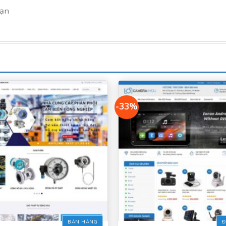
bạn
-33%
BÁN HÀNG
Đ