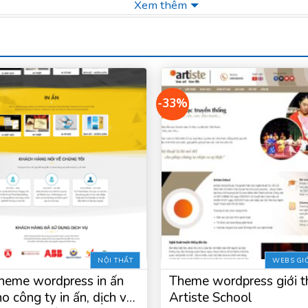
Xem thêm
-33%
NỘI THẤT
WEBS GIỚ
heme wordpress in ấn
Theme wordpress giới t
o công ty in ấn, dịch vụ
Artiste School