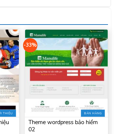
-33%
I THIỆU
BÁN HÀNG
hiệu
Theme wordpress bảo hiểm
02