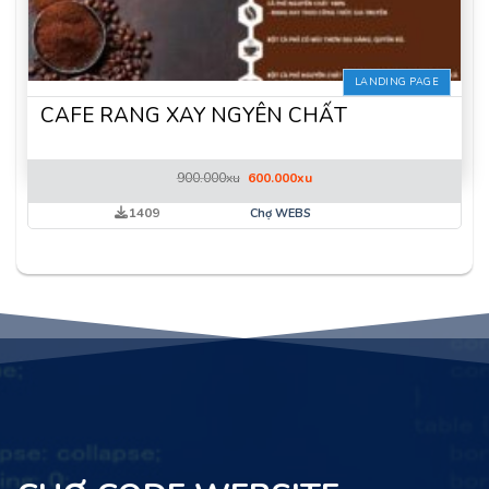
LANDING PAGE
CAFE RANG XAY NGYÊN CHẤT
Giá
Giá
900.000
xu
600.000
xu
gốc
hiện
là:
tại
1409
Chợ WEBS
900.000xu.
là:
600.000xu.