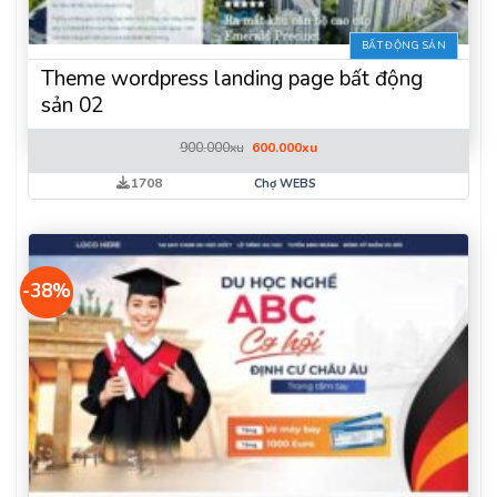
BẤT ĐỘNG SẢN
Theme wordpress landing page bất động
sản 02
Giá
Giá
900.000
xu
600.000
xu
gốc
hiện
là:
tại
1708
Chợ WEBS
900.000xu.
là:
600.000xu.
-38%