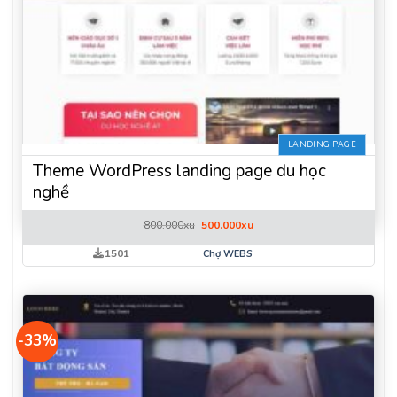
LANDING PAGE
Theme WordPress landing page du học
nghề
Giá
Giá
800.000
xu
500.000
xu
gốc
hiện
là:
tại
1501
Chợ WEBS
800.000xu.
là:
500.000xu.
-33%