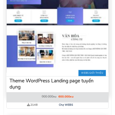
WEBS GIỚI THIỆU
Theme WordPress Landing page tuyển
dụng
Giá
Giá
900.000
xu
600.000
xu
gốc
hiện
là:
tại
2148
Chợ WEBS
900.000xu.
là:
600.000xu.