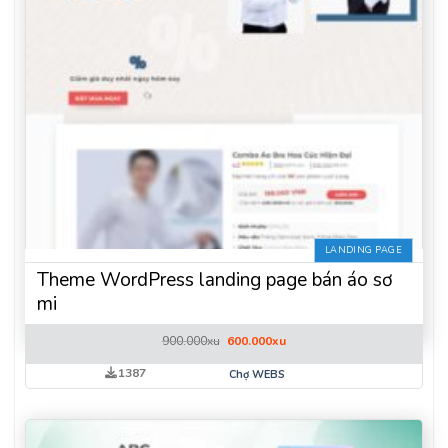
LANDING PAGE
Theme WordPress landing page bán áo sơ
mi
Giá
Giá
900.000
xu
600.000
xu
gốc
hiện
là:
tại
1387
Chợ WEBS
900.000xu.
là:
600.000xu.