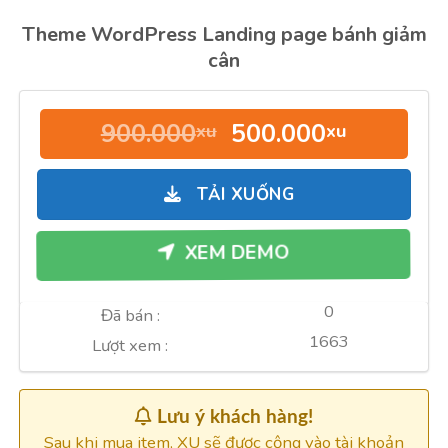
Theme WordPress Landing page bánh giảm
cân
Giá
Giá
900.000
500.000
xu
xu
gốc
hiện
là:
tại
TẢI XUỐNG
900.000xu.
là:
500.000
XEM DEMO
0
Đã bán :
1663
Lượt xem :
Lưu ý khách hàng!
Sau khi mua item, XU sẽ được cộng vào tài khoản