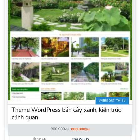
WEBS GIỚI THIỆU
Theme WordPress bán cây xanh, kiến trúc
cảnh quan
Giá
Giá
900.000
xu
600.000
xu
gốc
hiện
là:
tại
1674
Chợ WEBS