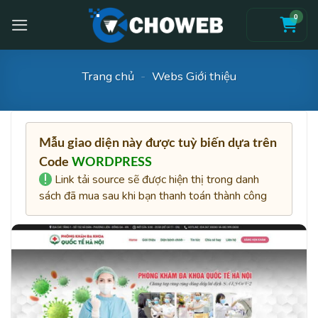
Skip
0
to
content
Trang chủ
-
Webs Giới thiệu
Mẫu giao diện này được tuỳ biến dựa trên
Code
WORDPRESS
Link tải source sẽ được hiện thị trong danh
sách đã mua sau khi bạn thanh toán thành công