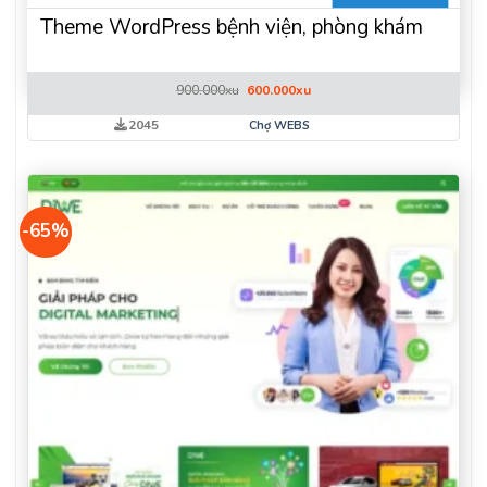
Theme WordPress bệnh viện, phòng khám
Giá
Giá
900.000
xu
600.000
xu
gốc
hiện
là:
tại
2045
Chợ WEBS
900.000xu.
là:
600.000xu.
-65%