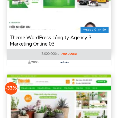
WEBS GIỚI THIỆU
Theme WordPress công ty Agency 3,
Marketing Online 03
Giá
Giá
2.000.000
xu
700.000
xu
gốc
hiện
là:
tại
2095
admin
2.000.000xu.
là:
700.000xu.
-33%