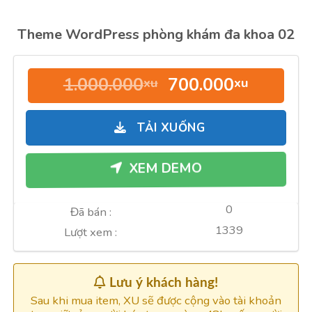
Theme WordPress phòng khám đa khoa 02
Giá
Giá
1.000.000
700.000
xu
xu
gốc
hiện
là:
tại
TẢI XUỐNG
1.000.000xu.
là:
700.000
XEM DEMO
0
Đã bán :
1339
Lượt xem :
Lưu ý khách hàng!
Sau khi mua item, XU sẽ được cộng vào tài khoản