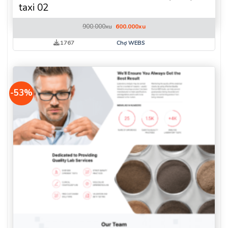
taxi 02
Giá
Giá
900.000
xu
600.000
xu
gốc
hiện
là:
tại
1767
Chợ WEBS
900.000xu.
là:
600.000xu.
-53%