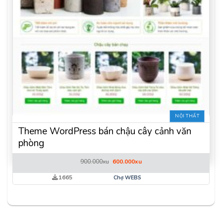
NỘI THẤT
Theme WordPress bán chậu cây cảnh văn
phòng
Giá
Giá
900.000
xu
600.000
xu
gốc
hiện
là:
tại
1665
Chợ WEBS
900.000xu.
là:
600.000xu.