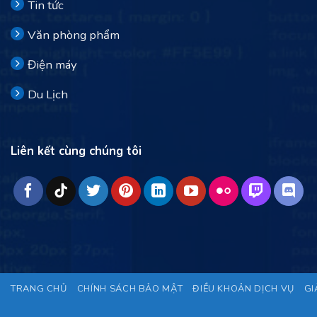
Tin tức
Văn phòng phẩm
Điện máy
Du Lịch
Liên kết cùng chúng tôi
TRANG CHỦ
CHÍNH SÁCH BẢO MẬT
ĐIỀU KHOẢN DỊCH VỤ
GI
Thiết kế bỏi
Đông Nam Infotech