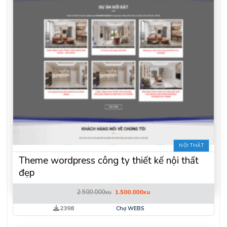
NỘI THẤT
Theme wordpress công ty thiết kế nội thất
đẹp
Giá
Giá
2.500.000
xu
1.500.000
xu
gốc
hiện
là:
tại
2398
Chợ WEBS
2.500.000xu.
là:
1.500.000xu.