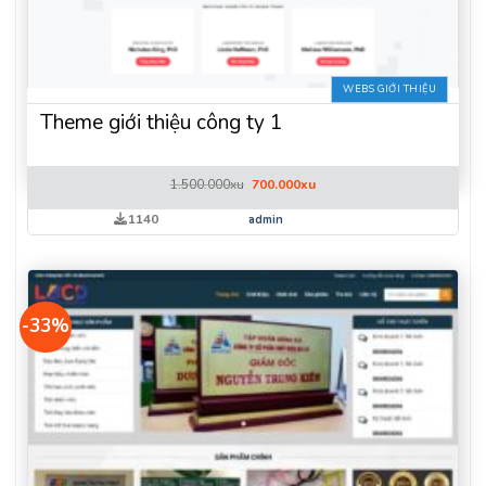
WEBS GIỚI THIỆU
Theme giới thiệu công ty 1
Giá
Giá
1.500.000
xu
700.000
xu
gốc
hiện
là:
tại
1140
admin
1.500.000xu.
là:
700.000xu.
-33%