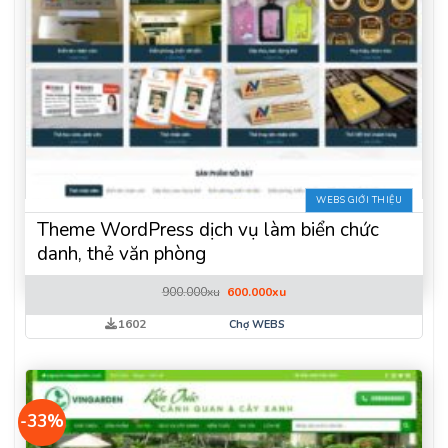
WEBS GIỚI THIỆU
Theme WordPress dịch vụ làm biển chức
danh, thẻ văn phòng
Giá
Giá
900.000
xu
600.000
xu
gốc
hiện
là:
tại
1602
Chợ WEBS
900.000xu.
là:
600.000xu.
-33%