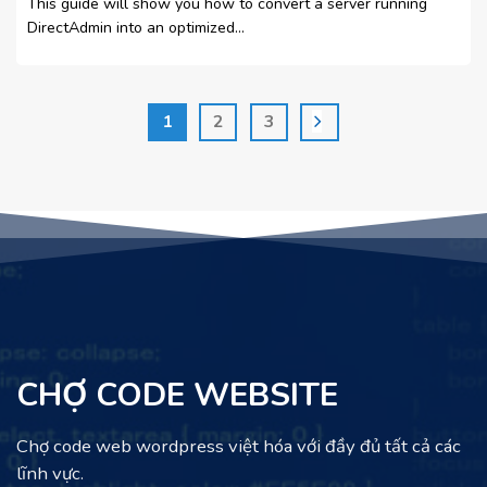
This guide will show you how to convert a server running
DirectAdmin into an optimized...
1
2
3
CHỢ CODE WEBSITE
Chợ code web wordpress việt hóa với đầy đủ tất cả các
lĩnh vực.