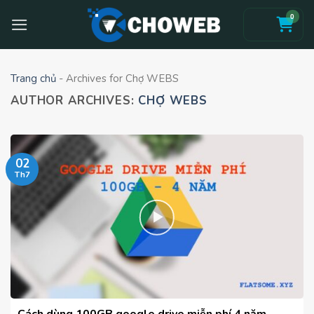
Skip
0
to
content
Trang chủ
-
Archives for Chợ WEBS
AUTHOR ARCHIVES:
CHỢ WEBS
02
Th7