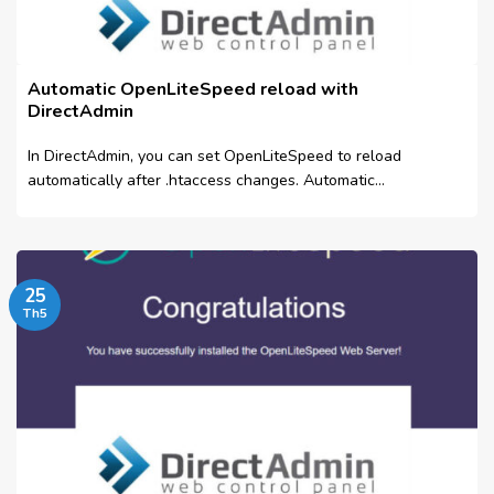
Automatic OpenLiteSpeed ​​reload with
DirectAdmin
In DirectAdmin, you can set OpenLiteSpeed ​​to reload
automatically after .htaccess changes. Automatic
OpenLiteSpeed ​​reload...
25
Th5