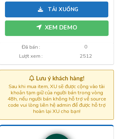
là:
tại
TẢI XUỐNG
2.000.000xu.
là:
800.000xu.
XEM DEMO
0
Đã bán :
2512
Lượt xem :
Lưu ý khách hàng!
Sau khi mua item, XU sẽ được cộng vào tài
khoản tạm giữ của người bán trong vòng
48h, nếu người bán không hỗ trợ về source
code vui lòng liên hệ admin để được hỗ trợ
hoàn lại XU cho bạn!