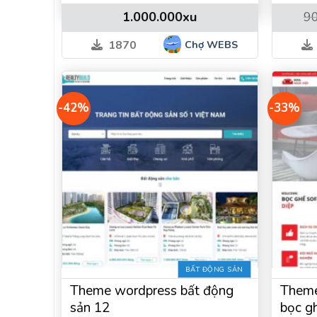
1.000.000
xu
9
Chợ WEBS
1870
-42%
-33%
Mẫu website review, affiliate sản 
Đây là mẫu website mà nhất định bạn phải mua 
Accesstrade với nhiều tính năng cực kỳ hay giú
Mẫu website review, affiliate sản phẩ
Phù hợp làm website giới thiệu dịch vụ, đ
BẤT ĐỘNG SẢN
Bố Cục Giao diện hiện đại đẹp tuyệt vời c
Theme wordpress bất động
Theme
SEO Google cực tốt, load tốc độ nhanh.
sản 12
bọc g