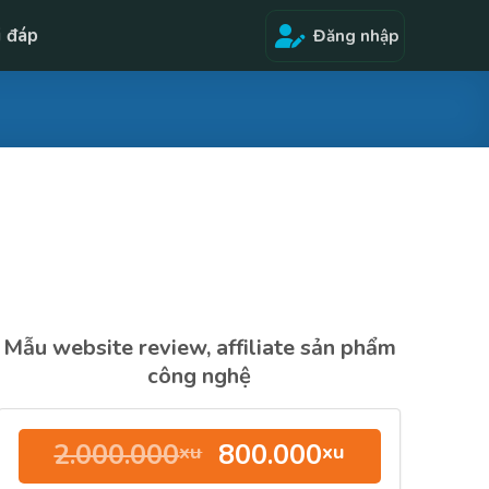
i đáp
Đăng nhập
Mẫu website review, affiliate sản phẩm
công nghệ
Giá
Giá
2.000.000
800.000
xu
xu
gốc
hiện