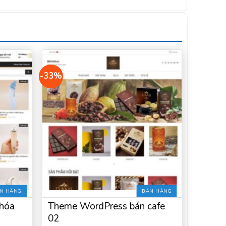
-33%
N HÀNG
BÁN HÀNG
hóa
Theme WordPress bán cafe
02