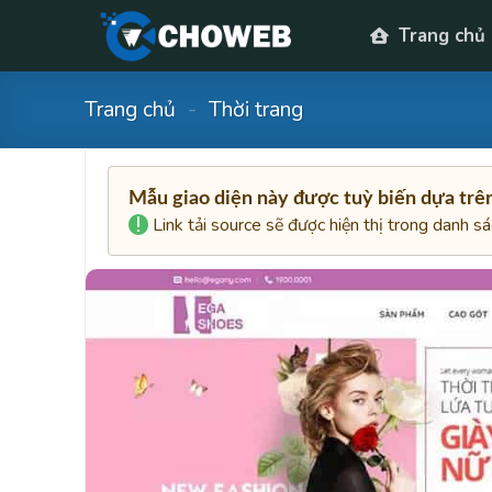
Skip
Trang chủ
to
content
Trang chủ
-
Thời trang
Mẫu giao diện này được tuỳ biến dựa tr
Link tải source sẽ được hiện thị trong danh s