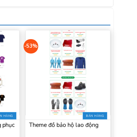
-53%
N HÀNG
BÁN HÀNG
 phục
Theme đồ bảo hộ lao động