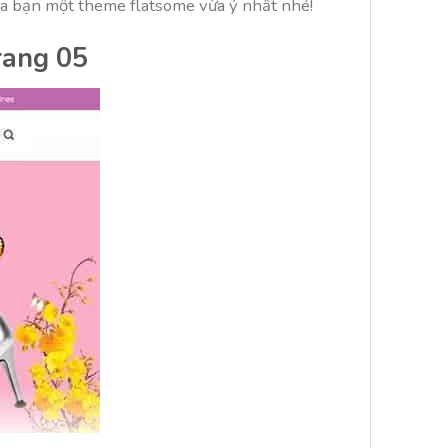
a bạn một theme flatsome vừa ý nhất nhé!
rang 05