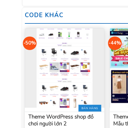
CODE KHÁC
-50%
-44%
BÁN HÀNG
Theme WordPress shop đồ
Theme
chơi người lớn 2
Mẫu t