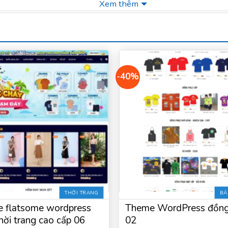
Xem thêm
-40%
THỜI TRANG
BÁ
 flatsome wordpress
Theme WordPress đồng
hời trang cao cấp 06
02