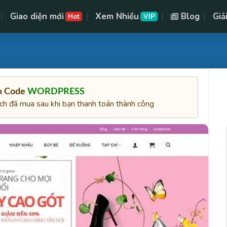
Giao diện mới
Xem Nhiều
Blog
Giả
Hot
VIP
ên Code
WORDPRESS
ách đã mua sau khi bạn thanh toán thành công