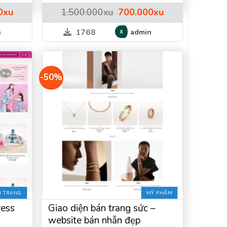
Giá
Giá
Giá
0
xu
1.500.000
xu
700.000
xu
hiện
gốc
hiện
tại
là:
tại
n
admin
1768
0xu.
là:
1.500.000xu.
là:
600.000xu.
700.000xu.
-50%
I TRANG
MỸ PHẨM
ess
Giao diện bán trang sức –
website bán nhẫn đẹp