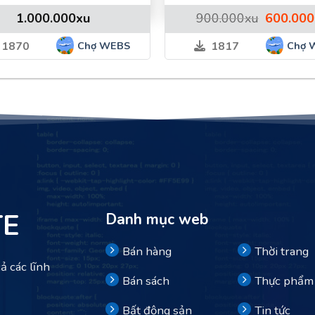
i wordpress từ wordpress.org và giải nén vào thư mục gốc.
Giá
1.000.000
xu
900.000
xu
600.000
gốc
thường
là:
Chợ WEBS
Chợ 
1870
1817
900.000xu
ort file .wpress vào next -> enjoy!
bạn
TE
Danh mục web
Bán hàng
Thời trang
ả các lĩnh
Bán sách
Thực phẩm
Bất động sản
Tin tức