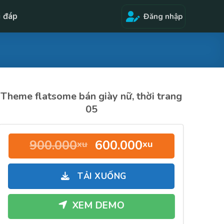
i đáp
Đăng nhập
Theme flatsome bán giày nữ, thời trang
05
Giá
Giá
900.000
600.000
xu
xu
gốc
hiện
là:
tại
TẢI XUỐNG
900.000xu.
là:
600.000xu.
XEM DEMO