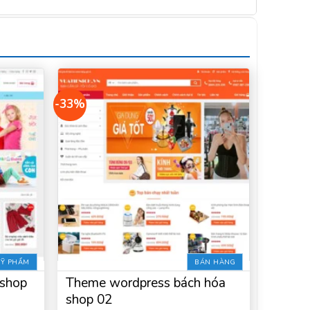
-33%
Ỹ PHẨM
BÁN HÀNG
 shop
Theme wordpress bách hóa
shop 02