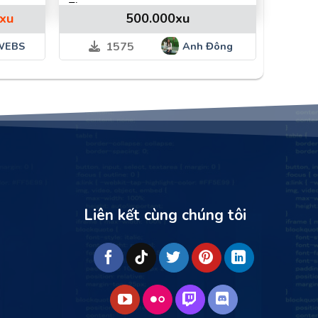
Flatsome
Giá
xu
500.000
xu
hiện
tại
WEBS
Anh Đông
1575
.
là:
600.000xu.
Liên kết cùng chúng tôi