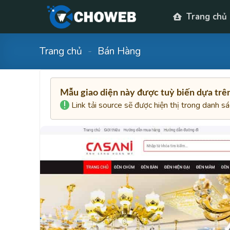
Skip
Trang chủ
to
content
Trang chủ
-
Bán Hàng
Mẫu giao diện này được tuỳ biến dựa tr
Link tải source sẽ được hiện thị trong danh s