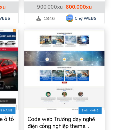
Giá
Giá
Giá
xu
900.000
xu
600.000
xu
hiện
gốc
hiện
tại
là:
tại
WEBS
Chợ WEBS
1846
.
là:
900.000xu.
là:
600.000xu.
600.000xu.
N HÀNG
BÁN HÀNG
e ô tô
Code web Trường dạy nghề
điện công nghiệp theme