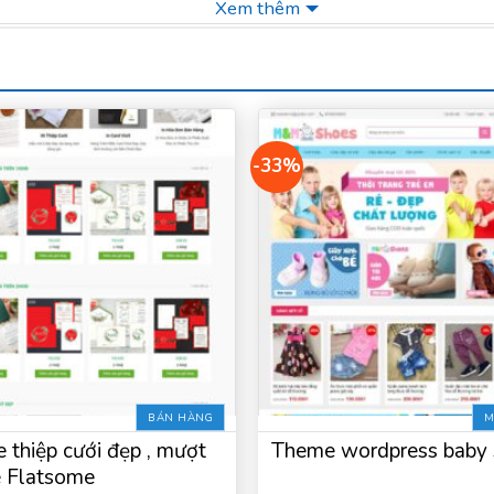
Xem thêm
-33%
BÁN HÀNG
M
 thiệp cưới đẹp , mượt
Theme wordpress baby
 Flatsome