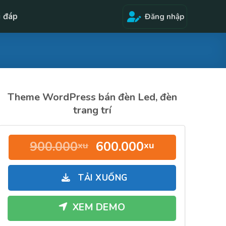
i đáp
Đăng nhập
Theme WordPress bán đèn Led, đèn
trang trí
Giá
Giá
900.000
600.000
xu
xu
gốc
hiện
là:
tại
TẢI XUỐNG
900.000xu.
là:
600.000xu.
XEM DEMO