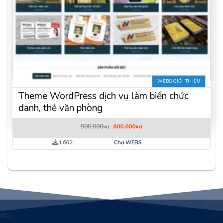
WEBS GIỚI THIỆU
Theme WordPress dịch vụ làm biển chức
danh, thẻ văn phòng
Giá
Giá
900.000
xu
600.000
xu
gốc
hiện
là:
tại
1602
Chợ WEBS
900.000xu.
là:
600.000xu.