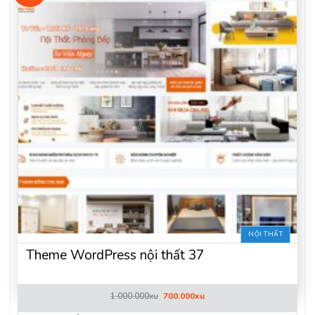
NỘI THẤT
Theme WordPress nội thất 37
Giá
Giá
1.000.000
xu
700.000
xu
gốc
hiện
là:
tại