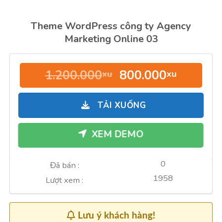
Theme WordPress công ty Agency
Marketing Online 03
Giá
Giá
1.200.000
800.000
xu
xu
gốc
hiện
là:
tại
TẢI XUỐNG
1.200.000xu.
là:
800.000
XEM DEMO
0
Đã bán :
1958
Lượt xem :
Lưu ý khách hàng!