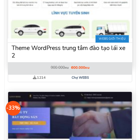
WEBS GIỚI THIỆU
Theme WordPress trung tâm đào tạo lái xe
2
Giá
Giá
900.000
xu
600.000
xu
gốc
hiện
là:
tại
1214
Chợ WEBS
900.000xu.
là:
600.000xu.
-33%