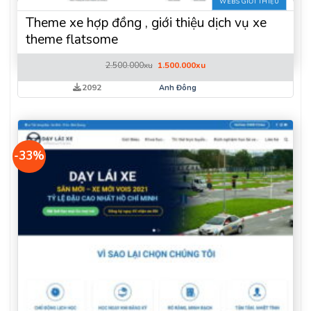
WEBS GIỚI THIỆU
Theme xe hợp đồng , giới thiệu dịch vụ xe
theme flatsome
Giá
Giá
2.500.000
xu
1.500.000
xu
gốc
hiện
là:
tại
2092
Anh Đông
2.500.000xu.
là:
1.500.000xu.
-33%