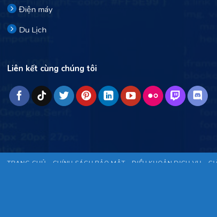
Điện máy
Du Lịch
Liên kết cùng chúng tôi
TRANG CHỦ
CHÍNH SÁCH BẢO MẬT
ĐIỀU KHOẢN DỊCH VỤ
GI
Thiết kế bỏi
Đông Nam Infotech