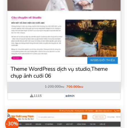
WEBS GIỚI THIỆU
Theme WordPress dịch vụ studio,Theme
chụp ảnh cưới 06
Giá
Giá
1.200.000
xu
700.000
xu
gốc
hiện
là:
tại
1115
admin
1.200.000xu.
là:
700.000xu.
-30%