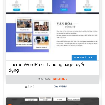
WEBS GIỚI THIỆU
Theme WordPress Landing page tuyển
dụng
Giá
Giá
900.000
xu
600.000
xu
gốc
hiện
là:
tại
2146
Chợ WEBS
900.000xu.
là:
600.000xu.