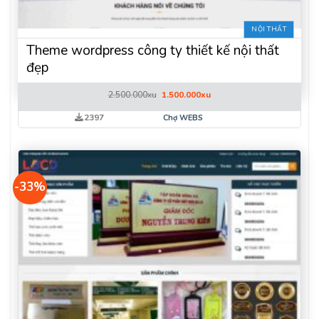
NỘI THẤT
Theme wordpress công ty thiết kế nội thất
đẹp
Giá
Giá
2.500.000
xu
1.500.000
xu
gốc
hiện
là:
tại
2397
Chợ WEBS
2.500.000xu.
là:
1.500.000xu.
-33%