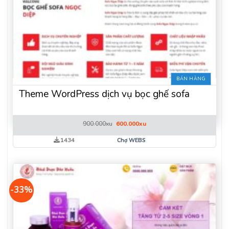
BÁN HÀNG
Theme WordPress dịch vụ bọc ghế sofa
Giá
Giá
900.000
xu
600.000
xu
gốc
hiện
là:
tại
1434
Chợ WEBS
900.000xu.
là:
600.000xu.
-33%