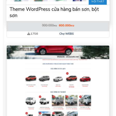
NỘI THẤT
Theme WordPress cửa hàng bán sơn, bột
sơn
Giá
Giá
900.000
xu
600.000
xu
gốc
hiện
là:
tại
1756
Chợ WEBS
900.000xu.
là:
600.000xu.