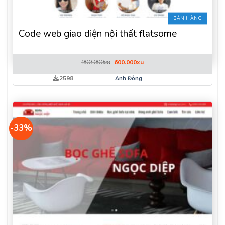
BÁN HÀNG
Code web giao diện nội thất flatsome
Giá
Giá
900.000
xu
600.000
xu
gốc
hiện
là:
tại
2598
Anh Đông
900.000xu.
là:
600.000xu.
-33%