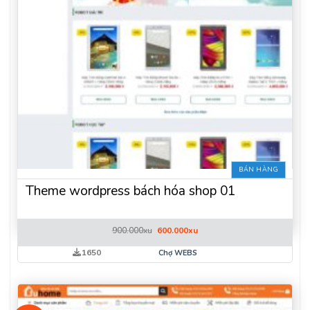
BÁN HÀNG
Theme wordpress bách hóa shop 01
Giá
Giá
900.000
xu
600.000
xu
gốc
hiện
là:
tại
1650
Chợ WEBS
900.000xu.
là:
600.000xu.