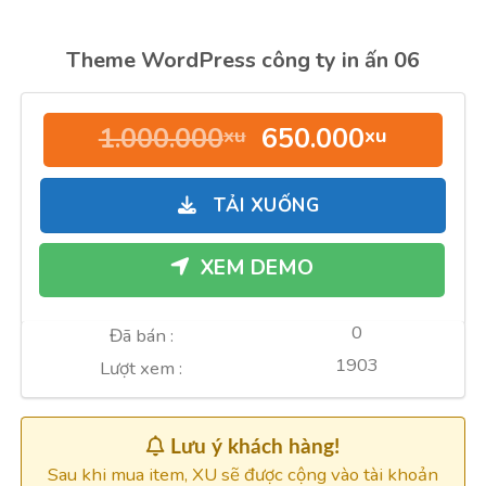
Theme WordPress công ty in ấn 06
Giá
Giá
1.000.000
650.000
xu
xu
gốc
hiện
là:
tại
TẢI XUỐNG
1.000.000xu.
là:
650.000
XEM DEMO
0
Đã bán :
1903
Lượt xem :
Lưu ý khách hàng!
Sau khi mua item, XU sẽ được cộng vào tài khoản