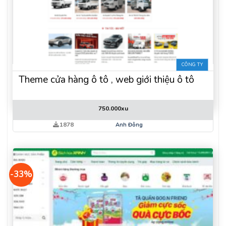
CÔNG TY
Theme cửa hàng ô tô , web giới thiệu ô tô
750.000
xu
1878
Anh Đông
-33%