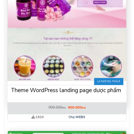
LANDING PAGE
Theme WordPress landing page dược phẩm
Giá
Giá
900.000
xu
600.000
xu
gốc
hiện
là:
tại
1820
Chợ WEBS
900.000xu.
là:
600.000xu.