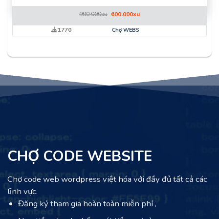
Giá
Giá
900.000
xu
600.000
xu
gốc
hiện
là:
tại
1770
Chợ WEBS
900.000xu.
là:
600.000xu.
CHỢ CODE WEBSITE
Chợ code web wordpress việt hóa với đầy đủ tất cả các
lĩnh vực.
Đăng ký tham gia hoàn toàn miễn phí ,