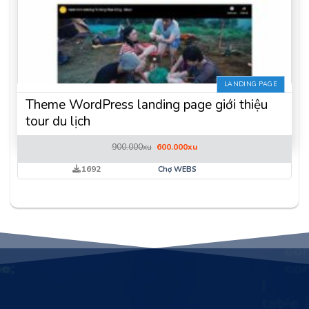
LANDING PAGE
Theme WordPress landing page giới thiệu
tour du lịch
Giá
Giá
900.000
xu
600.000
xu
gốc
hiện
là:
tại
1692
Chợ WEBS
900.000xu.
là:
600.000xu.