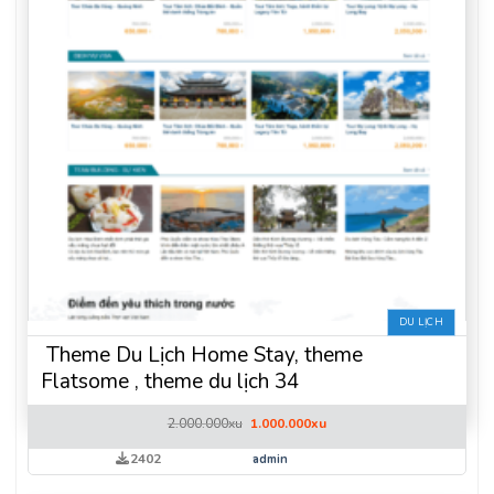
DU LỊCH
Theme Du Lịch Home Stay, theme
Flatsome , theme du lịch 34
Giá
Giá
2.000.000
xu
1.000.000
xu
gốc
hiện
là:
tại
2402
admin
2.000.000xu.
là:
1.000.000xu.