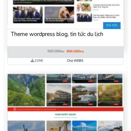
TIN TỨC
Theme wordpress blog, tin tức du lịch
Giá
Giá
900.000
xu
600.000
xu
gốc
hiện
là:
tại
2396
Chợ WEBS
900.000xu.
là:
600.000xu.