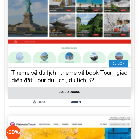
DU LỊCH
Theme về du lịch , theme về book Tour , giao
diện đặt Tour du lịch , du lịch 32
2.000.000
xu
1623
admin
-50%