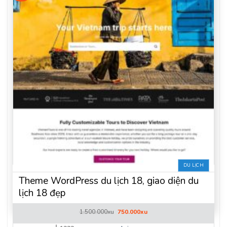
DU LỊCH
Theme WordPress du lịch 18, giao diện du
lịch 18 đẹp
Giá
Giá
1.500.000
xu
750.000
xu
gốc
hiện
là:
tại