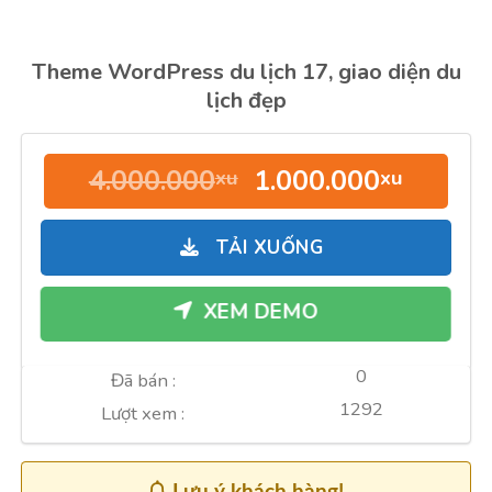
Theme WordPress du lịch 17, giao diện du
lịch đẹp
Giá
Giá
4.000.000
1.000.000
xu
xu
gốc
hiện
là:
tại
TẢI XUỐNG
4.000.000xu.
là:
1.000.
XEM DEMO
0
Đã bán :
1292
Lượt xem :