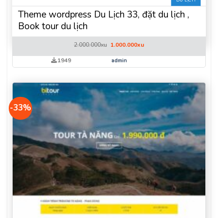
Theme wordpress Du Lịch 33, đặt du lịch ,
Book tour du lịch
Giá
Giá
2.000.000
xu
1.000.000
xu
gốc
hiện
là:
tại
1949
admin
2.000.000xu.
là:
1.000.000xu.
-33%