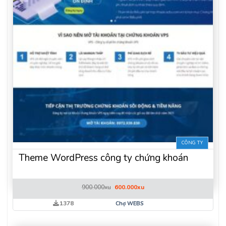
CÔNG TY
Theme WordPress công ty chứng khoán
Giá
Giá
900.000
xu
600.000
xu
gốc
hiện
là:
tại
1378
Chợ WEBS
900.000xu.
là:
600.000xu.