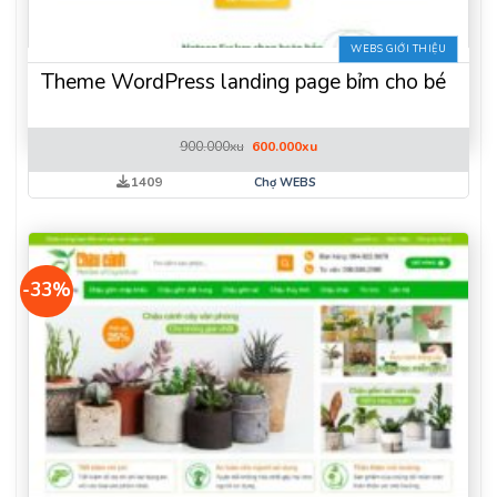
WEBS GIỚI THIỆU
Theme WordPress landing page bỉm cho bé
Giá
Giá
900.000
xu
600.000
xu
gốc
hiện
là:
tại
1409
Chợ WEBS
900.000xu.
là:
600.000xu.
-33%