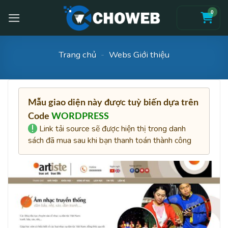
Skip
0
to
content
Trang chủ
-
Webs Giới thiệu
Mẫu giao diện này được tuỳ biến dựa trên
Code
WORDPRESS
Link tải source sẽ được hiện thị trong danh
sách đã mua sau khi bạn thanh toán thành công