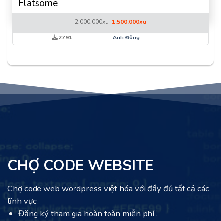
Flatsome
Giá
Giá
2.000.000
xu
1.500.000
xu
gốc
hiện
là:
tại
2791
Anh Đông
2.000.000xu.
là:
1.500.000xu.
CHỢ CODE WEBSITE
Chợ code web wordpress việt hóa với đầy đủ tất cả các
lĩnh vực.
Đăng ký tham gia hoàn toàn miễn phí ,