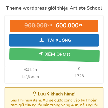
Theme wordpress giới thiệu Artiste School
Giá
Giá
900.000
600.000
xu
xu
gốc
hiện
là:
tại
TẢI XUỐNG
900.000xu.
là:
600.000
XEM DEMO
0
Đã bán :
1723
Lượt xem :
Lưu ý khách hàng!
Sau khi mua item, XU sẽ được cộng vào tài khoản
tạm giữ của người bán trong vòng 48h, nếu người