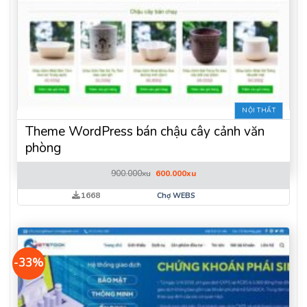
NỘI THẤT
Theme WordPress bán chậu cây cảnh văn
phòng
Giá
Giá
900.000
xu
600.000
xu
gốc
hiện
là:
tại
1668
Chợ WEBS
900.000xu.
là:
600.000xu.
-33%