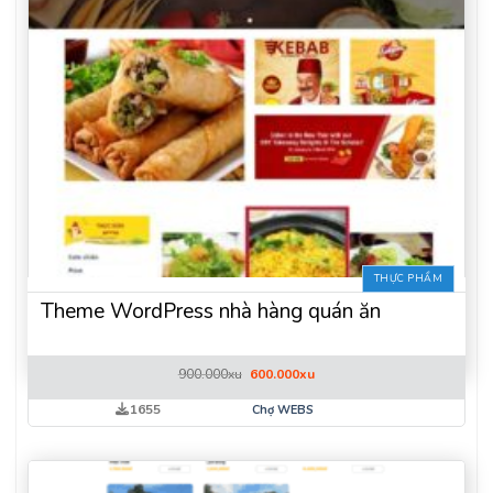
THỰC PHẨM
Theme WordPress nhà hàng quán ăn
Giá
Giá
900.000
xu
600.000
xu
gốc
hiện
là:
tại
1655
Chợ WEBS
900.000xu.
là:
600.000xu.