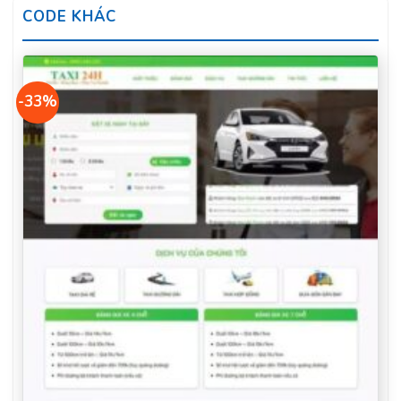
CODE KHÁC
-33%
Theme wordpress giới thiệu
Artiste School
Chính sách ưu đãi khi mua theme tại chợ WEBS
Miễn phí cài đặt giao diện Demo lần đầu
lên Hosting