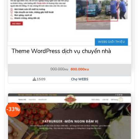
WEBS GIỚI THIỆU
Theme WordPress dịch vụ chuyển nhà
Giá
Giá
900.000
xu
600.000
xu
gốc
hiện
là:
tại
1509
Chợ WEBS
900.000xu.
là:
600.000xu.
-33%