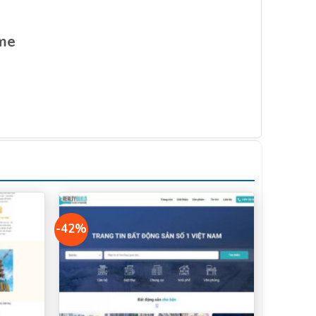
ome
-42%