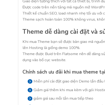
Giao diện tương thích với tất cả thiết bị, trình 
Được code trên nền tảng mã nguồn mở WordPr
Thiết kế chuẩn SEO, load nhanh nhẹ tối ưu với 
Theme sạch hoàn toàn 100% không virus, không
Theme dễ dàng cài đặt và s
Khi mua Theme bạn sẽ được bàn giao mã nguồn F
lên Hosting là giống demo 100%.
Theme được Buid trên Flatsome nên dễ dàng sử d
dụng vào bố cục website.
Chính sách ưu đãi khi mua theme t
Miễn phí cài đặt giao diện Demo lần đầu 
Giảm giá thêm khi mua kèm với gói Hosti
giảm giá sau mỗi lần mua tiếp theo