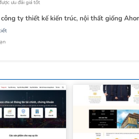
ược ưu đãi giá tốt
công ty thiết kế kiến trúc, nội thất giống Ah
iết
bạn