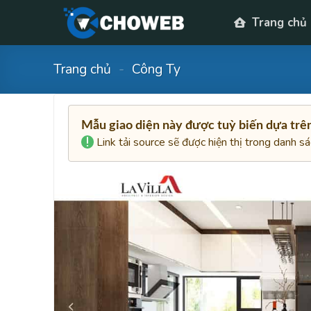
Skip
Trang chủ
to
content
Trang chủ
-
Công Ty
Mẫu giao diện này được tuỳ biến dựa tr
Link tải source sẽ được hiện thị trong danh s