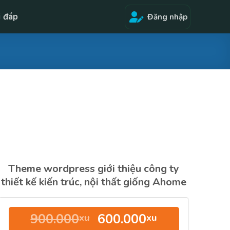
i đáp
Đăng nhập
Theme wordpress giới thiệu công ty
thiết kế kiến trúc, nội thất giống Ahome
Giá
Giá
900.000
600.000
xu
xu