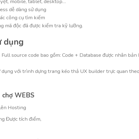
duyệt, mobile, tablet, desktop…
ess dễ dàng sử dụng
các công cụ tìm kiếm
 mã độc đã được kiểm tra kỹ lưỡng.
ử dụng
ull source code bao gồm: Code + Database được nhân bản bằn
ụng với trình dựng trang kéo thả UX builder trực quan theo
ại chợ WEBS
lên Hosting
ng Được tích điểm,