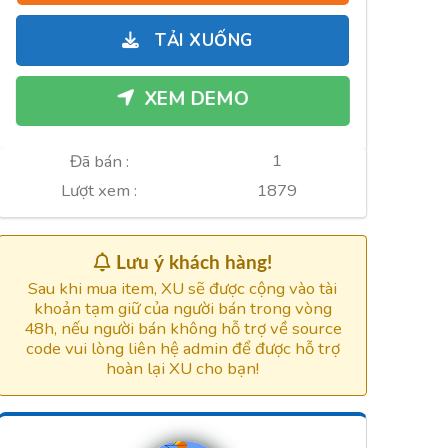
gốc
hiện
là:
tại
TẢI XUỐNG
900.000xu.
là:
600.000xu.
XEM DEMO
1
Đã bán :
1879
Lượt xem :
Lưu ý khách hàng!
Sau khi mua item, XU sẽ được cộng vào tài
khoản tạm giữ của người bán trong vòng
48h, nếu người bán không hỗ trợ về source
code vui lòng liên hệ admin để được hỗ trợ
hoàn lại XU cho bạn!