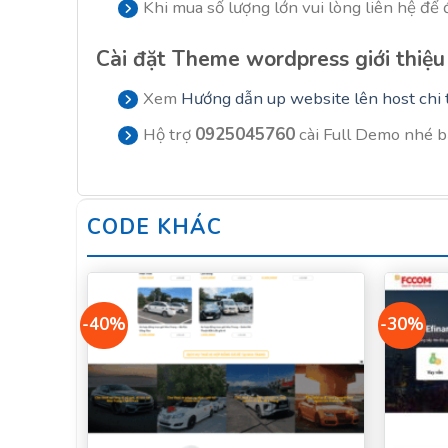
Khi mua số lượng lớn vui lòng liên hệ để đ
Cài đặt
Theme wordpress giới thiệu 
Xem
Hướng dẫn up website lên host chi t
Hộ trợ
0925045760
cài Full Demo nhé 
CODE KHÁC
-40%
-30%