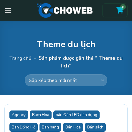
Skip
0
to
content
Theme du lịch
Trang chủ
-
Sản phẩm được gắn thẻ “ Theme du
lịch”
Agency
Bách Hóa
bán Đèn LED dân dụng
Bán Đồng Hồ
Bán hàng
Bán Hoa
Bán sách