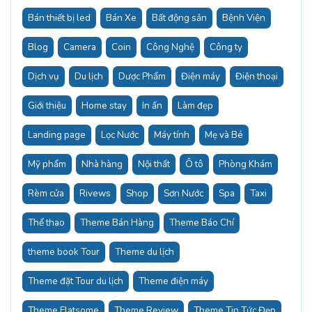
Bán thiết bị led
Bán Xe
Bất động sản
Bệnh Viện
Blog
Camera
Coin
Công Nghệ
Công ty
Dịch vụ
Du lịch
Dược Phẩm
Điện máy
Điện thoại
Giới thiệu
Home stay
In ấn
Làm đẹp
Landing page
Lọc Nước
Máy tính
Mẹ và Bé
Mỹ phẩm
Nhà hàng
Nội thất
Ô tô
Phòng Khám
Rèm cửa
Rivews
Shop
Sơn Nước
Spa
Taxi
Thể thao
Theme Bán Hàng
Theme Báo Chí
theme book Tour
Theme du lịch
Theme đặt Tour du lịch
Theme điện máy
Theme Flatsome
Theme Review
Theme Tin Tức Đẹp