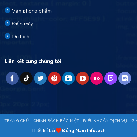
Văn phòng phẩm
Điện máy
Du Lịch
Liên kết cùng chúng tôi
TRANG CHỦ
CHÍNH SÁCH BẢO MẬT
ĐIỀU KHOẢN DỊCH VỤ
GI
Thiết kế bỏi
Đông Nam Infotech