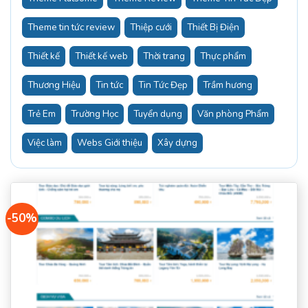
Theme tin tức review
Thiệp cưới
Thiết Bị Điện
Thiết kế
Thiết kế web
Thời trang
Thực phẩm
Thương Hiệu
Tin tức
Tin Tức Đẹp
Trầm hương
Trẻ Em
Trường Học
Tuyển dụng
Văn phòng Phẩm
Việc làm
Webs Giới thiệu
Xây dựng
-50%