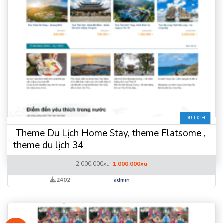
DU LỊCH
Theme Du Lịch Home Stay, theme Flatsome ,
theme du lịch 34
Giá
Giá
2.000.000
xu
1.000.000
xu
gốc
hiện
là:
tại
2402
admin
2.000.000xu.
là:
1.000.000xu.