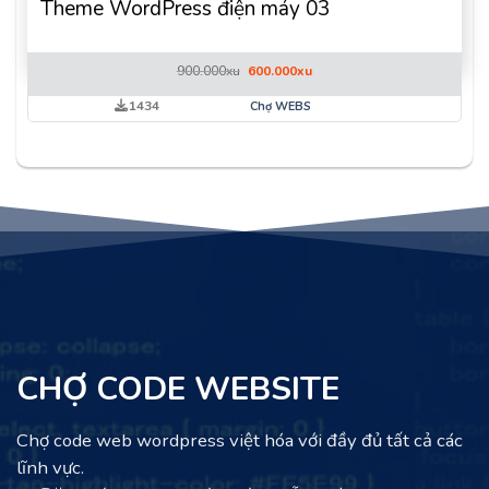
Theme WordPress điện máy 03
Giá
Giá
900.000
xu
600.000
xu
gốc
hiện
là:
tại
1434
Chợ WEBS
900.000xu.
là:
600.000xu.
CHỢ CODE WEBSITE
Chợ code web wordpress việt hóa với đầy đủ tất cả các
lĩnh vực.