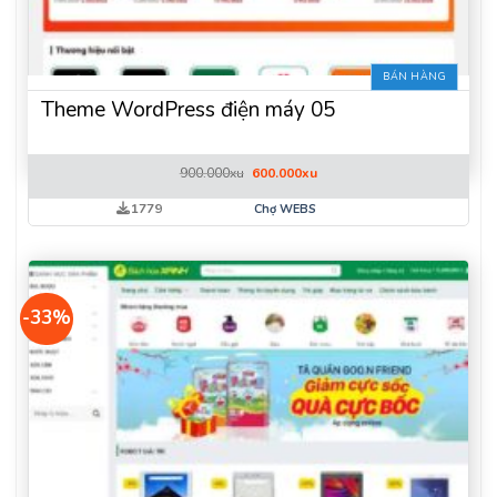
BÁN HÀNG
Theme WordPress điện máy 05
Giá
Giá
900.000
xu
600.000
xu
gốc
hiện
là:
tại
1779
Chợ WEBS
900.000xu.
là:
600.000xu.
-33%