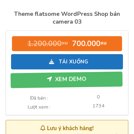
Theme flatsome WordPress Shop bán
camera 03
Giá
Giá
1.200.000
700.000
xu
xu
gốc
hiện
là:
tại
TẢI XUỐNG
1.200.000xu.
là:
700.000
XEM DEMO
0
Đã bán :
1734
Lượt xem :
Lưu ý khách hàng!