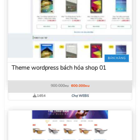
BÁN HÀNG
Theme wordpress bách hóa shop 01
Giá
Giá
900.000
xu
600.000
xu
gốc
hiện
là:
tại
1654
Chợ WEBS
900.000xu.
là:
600.000xu.