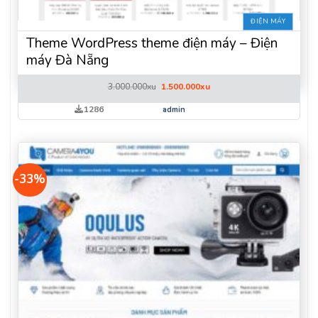
ĐIỆN MÁY
Theme WordPress theme điện máy – Điện
máy Đà Nẵng
Giá
Giá
3.000.000
xu
1.500.000
xu
gốc
hiện
là:
tại
1286
admin
3.000.000xu.
là:
1.500.000xu.
-33%