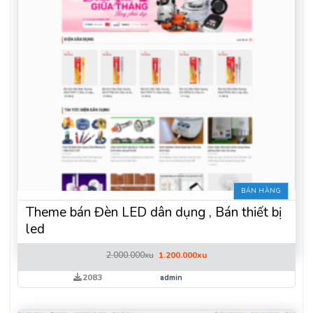
BÁN HÀNG
Theme bán Đèn LED dân dụng , Bán thiết bị
led
Giá
Giá
2.000.000
xu
1.200.000
xu
gốc
hiện
là:
tại
2083
admin
2.000.000xu.
là:
1.200.000xu.