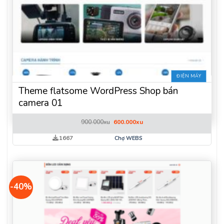
ĐIỆN MÁY
Theme flatsome WordPress Shop bán
camera 01
Giá
Giá
900.000
xu
600.000
xu
gốc
hiện
là:
tại
1667
Chợ WEBS
900.000xu.
là:
600.000xu.
-40%