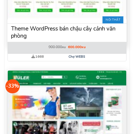
NỘI THẤT
Theme WordPress bán chậu cây cảnh văn
phòng
Giá
Giá
900.000
xu
600.000
xu
gốc
hiện
là:
tại
1668
Chợ WEBS
900.000xu.
là:
600.000xu.
-33%