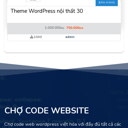
BÁN HÀNG
Theme WordPress nội thất 30
Giá
Giá
1.000.000
xu
700.000
xu
gốc
hiện
là:
tại
1040
admin
1.000.000xu.
là:
700.000xu.
CHỢ CODE WEBSITE
Chợ code web wordpress việt hóa với đầy đủ tất cả các