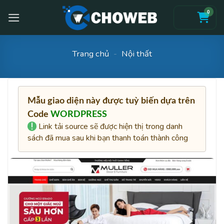
Skip
0
to
content
Trang chủ
-
Nội thất
Mẫu giao diện này được tuỳ biến dựa trên
Code
WORDPRESS
Link tải source sẽ được hiện thị trong danh
sách đã mua sau khi bạn thanh toán thành công