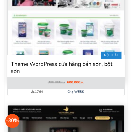
NỘI THẤT
Theme WordPress cửa hàng bán sơn, bột
sơn
Giá
Giá
900.000
xu
600.000
xu
gốc
hiện
là:
tại
1764
Chợ WEBS
900.000xu.
là:
600.000xu.
-30%