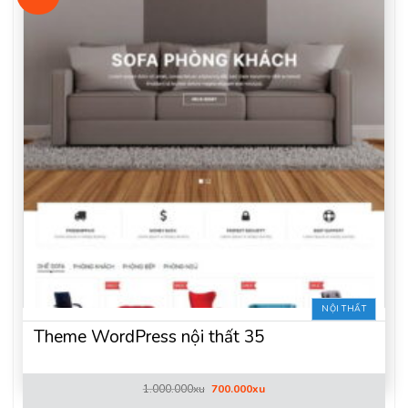
NỘI THẤT
Theme WordPress nội thất 35
Giá
Giá
1.000.000
xu
700.000
xu
gốc
hiện