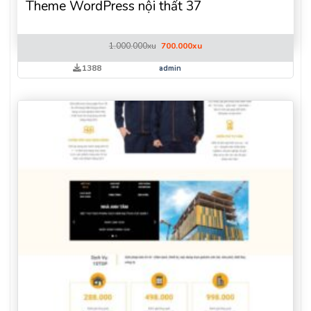
Theme WordPress nội thất 37
Giá
Giá
1.000.000
xu
700.000
xu
gốc
hiện
là:
tại
1388
admin
1.000.000xu.
là:
700.000xu.