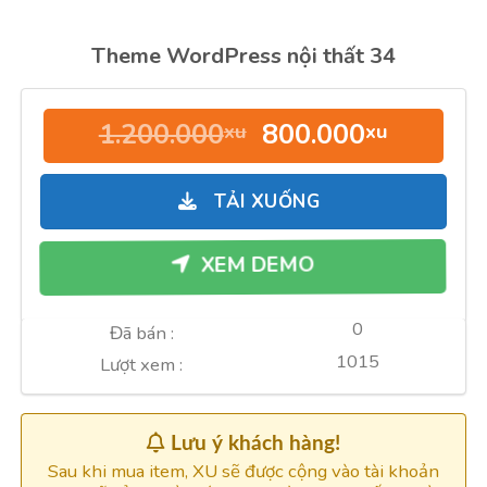
Theme WordPress nội thất 34
Giá
Giá
1.200.000
800.000
xu
xu
gốc
hiện
là:
tại
TẢI XUỐNG
1.200.000xu.
là:
800.000
XEM DEMO
0
Đã bán :
1015
Lượt xem :
Lưu ý khách hàng!
Sau khi mua item, XU sẽ được cộng vào tài khoản