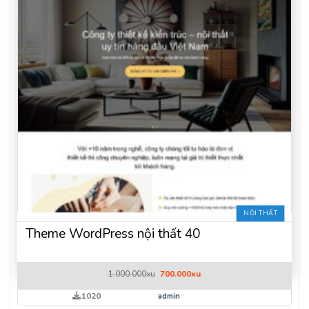
NỘI THẤT
Theme WordPress nội thất 40
Giá
Giá
1.000.000
xu
700.000
xu
gốc
hiện
là:
tại
1020
admin
1.000.000xu.
là: