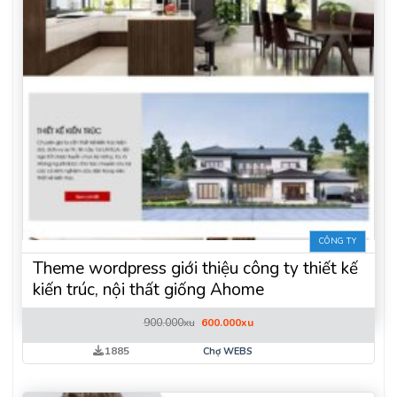
CÔNG TY
Theme wordpress giới thiệu công ty thiết kế
kiến trúc, nội thất giống Ahome
Giá
Giá
900.000
xu
600.000
xu
gốc
hiện
là:
tại
1885
Chợ WEBS
900.000xu.
là:
600.000xu.