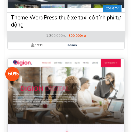
CÔNG TY
Theme WordPress thuê xe taxi có tính phí tự
động
Giá
Giá
1.200.000
xu
800.000
xu
gốc
hiện
là:
tại
1931
admin
1.200.000xu.
là:
800.000xu.
-60%