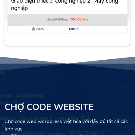
Giao diện thiết bị công nghiệp 2, Máy công
nghiệp
Giá
Giá
1.500.000
xu
700.000
xu
gốc
hiện
là:
tại
2025
admin
1.500.000xu.
là:
700.000xu.
CHỢ CODE WEBSITE
Chợ code web wordpress việt hóa với đầy đủ tất cả các
lĩnh vực.