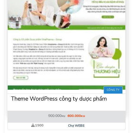
CÔNG TY
Theme WordPress công ty dược phẩm
Giá
Giá
900.000
xu
600.000
xu
gốc
hiện
là:
tại
1900
Chợ WEBS
900.000xu.
là:
600.000xu.