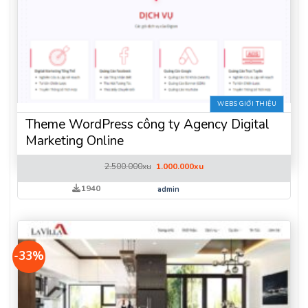
WEBS GIỚI THIỆU
Theme WordPress công ty Agency Digital
Marketing Online
Giá
Giá
2.500.000
xu
1.000.000
xu
gốc
hiện
là:
tại
1940
admin
2.500.000xu.
là:
1.000.000xu.
-33%