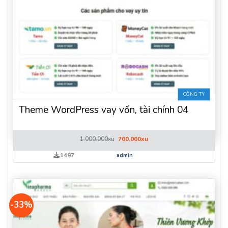
CÔNG TY
Theme WordPress vay vốn, tài chính 04
Giá
Giá
1.000.000
xu
700.000
xu
gốc
hiện
là:
tại
1497
admin
1.000.000xu.
là:
700.000xu.
-33%