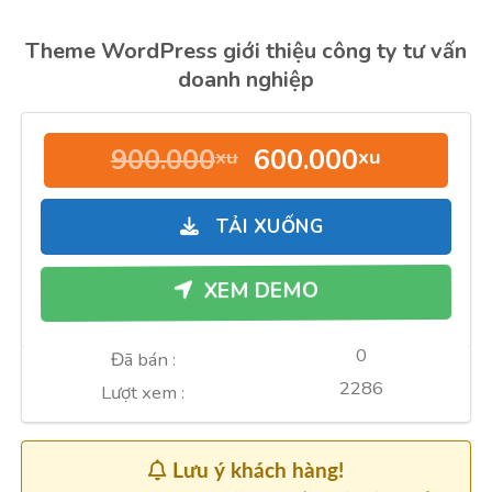
Theme WordPress giới thiệu công ty tư vấn
doanh nghiệp
Giá
Giá
900.000
600.000
xu
xu
gốc
hiện
là:
tại
TẢI XUỐNG
900.000xu.
là:
600.000
XEM DEMO
0
Đã bán :
2286
Lượt xem :
Lưu ý khách hàng!