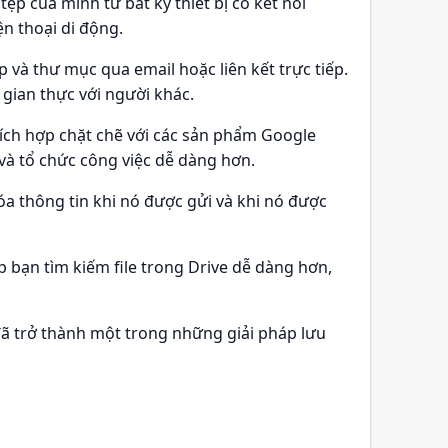
tệp của mình từ bất kỳ thiết bị có kết nối
ện thoại di động.
p và thư mục qua email hoặc liên kết trực tiếp.
i gian thực với người khác.
tích hợp chặt chẽ với các sản phẩm Google
và tổ chức công việc dễ dàng hơn.
óa thông tin khi nó được gửi và khi nó được
p bạn tìm kiếm file trong Drive dễ dàng hơn,
 đã trở thành một trong những giải pháp lưu