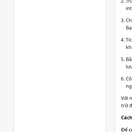
Tr
in
Ch
Bạ
Tí
kh
Bả
lư
Cô
ng
Với 
trữ 
Cách
Để c