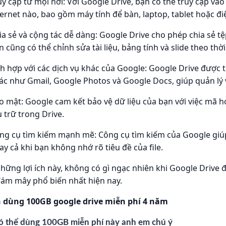
uy cập từ mọi nơi
: Với Google Drive, bạn có thể truy cập vào 
ternet nào, bao gồm máy tính để bàn, laptop, tablet hoặc đi
ia sẻ và cộng tác dễ dàng
: Google Drive cho phép chia sẻ tệ
n cũng có thể chỉnh sửa tài liệu, bảng tính và slide theo thờ
ch hợp với các dịch vụ khác của Google
: Google Drive được 
ác như Gmail, Google Photos và Google Docs, giúp quản lý 
o mật
: Google cam kết bảo vệ dữ liệu của bạn với việc mã h
u trữ trong Drive.
ng cụ tìm kiếm mạnh mẽ
: Công cụ tìm kiếm của Google giú
ay cả khi bạn không nhớ rõ tiêu đề của file.
những lợi ích này, không có gì ngạc nhiên khi Google Drive
đám mây phổ biến nhất hiện nay.
 dùng 100GB google drive miễn phí 4 năm
ó thể dùng 100GB miễn phí này anh em chú ý