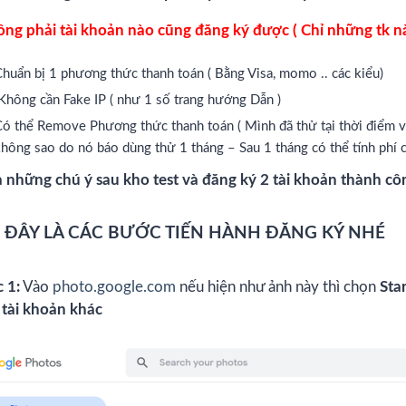
ng phải tài khoản nào cũng đăng ký được ( Chỉ những tk 
huẩn bị 1 phương thức thanh toán ( Bằng Visa, momo .. các kiểu)
hông cần Fake IP ( như 1 số trang hướng Dẫn )
ó thể Remove Phương thức thanh toán ( Mình đã thử tại thời điểm viế
hông sao do nó báo dùng thử 1 tháng – Sau 1 tháng có thể tính phí c
à những chú ý sau kho test và đăng ký 2 tài khoản thành c
 ĐÂY LÀ CÁC BƯỚC TIẾN HÀNH ĐĂNG KÝ NHÉ
 1:
Vào
photo.google.com
nếu hiện như ảnh này thì chọn
Sta
 tài khoản khác