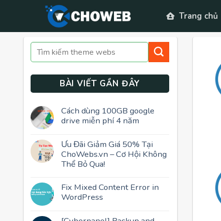
Skip
Trang chủ
to
content
BÀI VIẾT GẦN ĐÂY
Cách dùng 100GB google
drive miễn phí 4 năm
Ưu Đãi Giảm Giá 50% Tại
ChoWebs.vn – Cơ Hội Không
Thể Bỏ Qua!
Fix Mixed Content Error in
WordPress
[Cyberpanel] Backup and