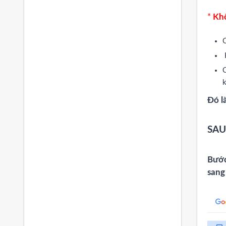
*
Khô
C
K
C
k
Đó l
SAU
Bước
sang