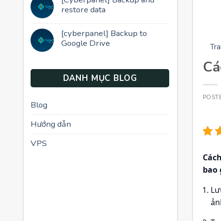
restore data
[cyberpanel] Backup to
Google Drive
Tra
Cá
DANH MỤC BLOG
POST
Blog
Hướng dẫn
VPS
Cách
bao 
Lư
ản